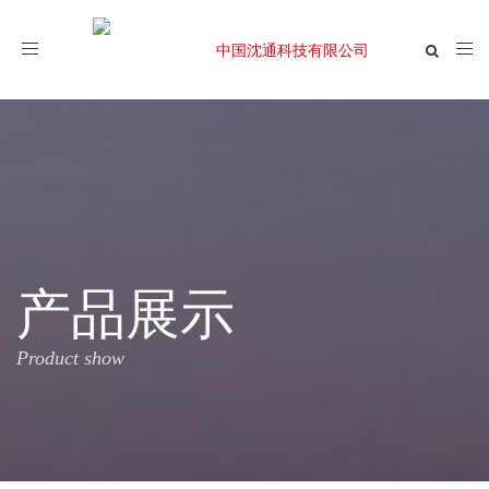
Toggle
navigation
产品展示
Product show