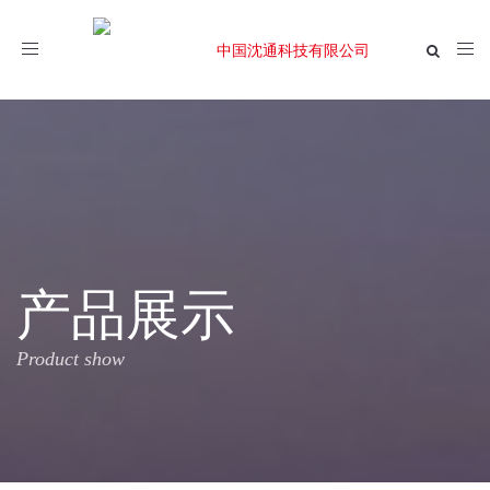
Toggle
navigation
产品展示
Product show