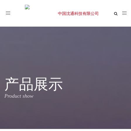
Toggle
navigation
产品展示
Product show